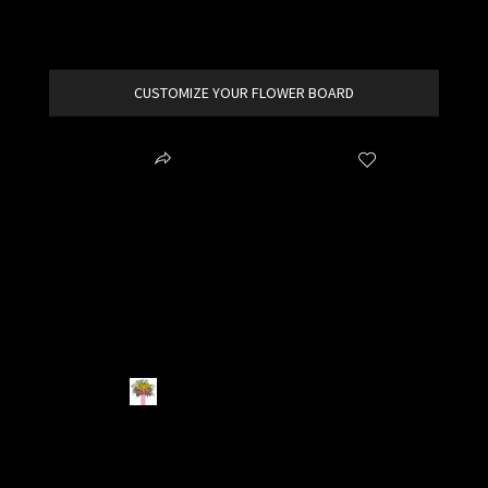
TOTO MACAU | BANDIT4D MACAU | MACAU 4D
CUSTOMIZE YOUR FLOWER BOARD
Share
Wishlist
item added to your cart
BANDIT4D :
STRATEGI ANTI-
RUNGKAD DENGAN
POLA TARUHAN
TERUJI
Rp 10.000
delivery option detail