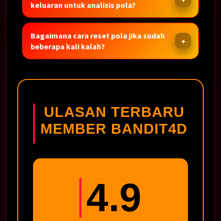
keluaran untuk analisis pola?
Bagaimana cara reset pola jika sudah
beberapa kali kalah?
ULASAN TERBARU
MEMBER BANDIT4D
Budi Santoso
Sejak pakai pola anti-rungkad di
BANDIT4D, saldo saya nggak langsung
habis kalau kalah. Ada aturan berhenti
yang bikin saya bisa mikir jernih.
4.9
Siti Rahayu
Dulu sering kalap kalau kalah, sekarang