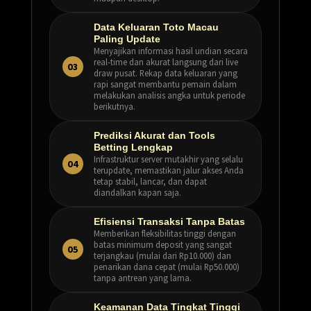
Data Keluaran Toto Macau
Paling Update
Menyajikan informasi hasil undian secara
real-time dan akurat langsung dari live
03
draw pusat. Rekap data keluaran yang
rapi sangat membantu pemain dalam
melakukan analisis angka untuk periode
berikutnya.
Prediksi Akurat dan Tools
Betting Lengkap
Infrastruktur server mutakhir yang selalu
04
terupdate, memastikan jalur akses Anda
tetap stabil, lancar, dan dapat
diandalkan kapan saja.
Efisiensi Transaksi Tanpa Batas
Memberikan fleksibilitas tinggi dengan
batas minimum deposit yang sangat
05
terjangkau (mulai dari Rp10.000) dan
penarikan dana cepat (mulai Rp50.000)
tanpa antrean yang lama.
Keamanan Data Tingkat Tinggi