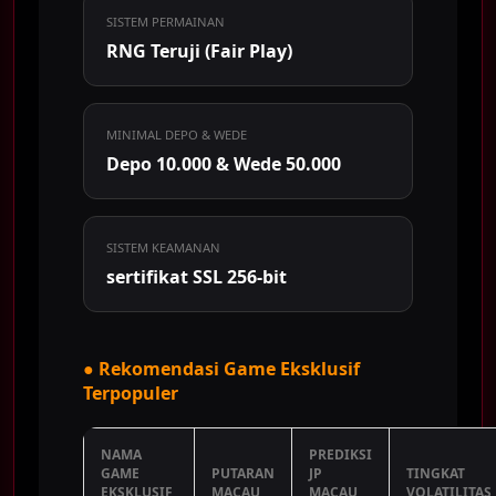
SISTEM PERMAINAN
RNG Teruji (Fair Play)
MINIMAL DEPO & WEDE
Depo 10.000 & Wede 50.000
SISTEM KEAMANAN
sertifikat SSL 256-bit
● Rekomendasi Game Eksklusif
Terpopuler
NAMA
PREDIKSI
GAME
PUTARAN
JP
TINGKAT
EKSKLUSIF
MACAU
MACAU
VOLATILITAS