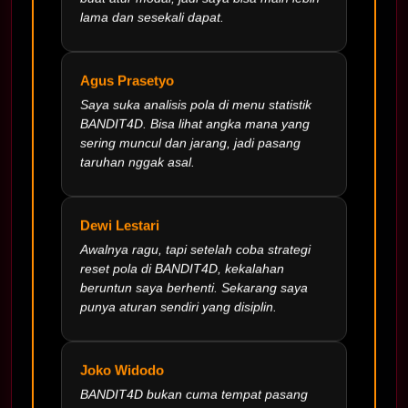
Agus Prasetyo
Saya suka analisis pola di menu statistik
BANDIT4D. Bisa lihat angka mana yang
sering muncul dan jarang, jadi pasang
taruhan nggak asal.
Dewi Lestari
Awalnya ragu, tapi setelah coba strategi
reset pola di BANDIT4D, kekalahan
beruntun saya berhenti. Sekarang saya
punya aturan sendiri yang disiplin.
Joko Widodo
BANDIT4D bukan cuma tempat pasang
togel, tapi ada edukasi cara hindari
rungkad. Saya jadi paham pentingnya