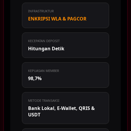
INFRASTRUKTUR
ENKRIPSI WLA & PAGCOR
KECEPATAN DEPOSIT
Hitungan Detik
KEPUASAN MEMBER
98,7%
METODE TRANSAKSI
Bank Lokal, E-Wallet, QRIS &
USDT