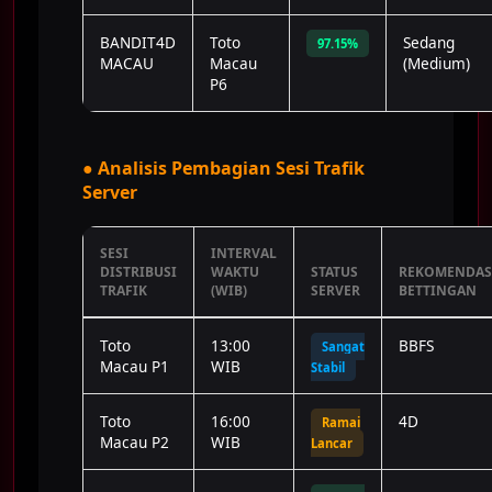
BANDIT4D
Toto
Sedang
97.15%
MACAU
Macau
(Medium)
P6
● Analisis Pembagian Sesi Trafik
Server
SESI
INTERVAL
DISTRIBUSI
WAKTU
STATUS
REKOMENDAS
TRAFIK
(WIB)
SERVER
BETTINGAN
Toto
13:00
BBFS
Sangat
Macau P1
WIB
Stabil
Toto
16:00
4D
Ramai
Macau P2
WIB
Lancar