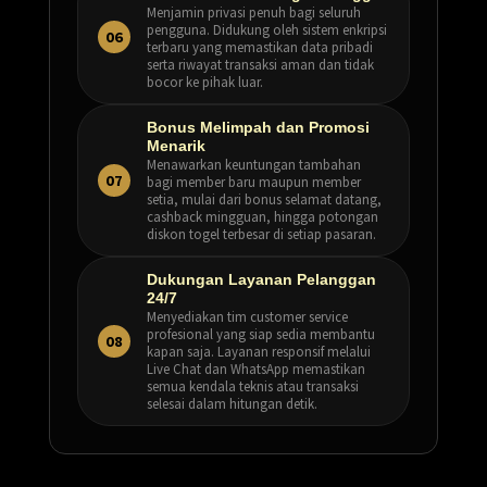
Menjamin privasi penuh bagi seluruh
pengguna. Didukung oleh sistem enkripsi
06
terbaru yang memastikan data pribadi
serta riwayat transaksi aman dan tidak
bocor ke pihak luar.
Bonus Melimpah dan Promosi
Menarik
Menawarkan keuntungan tambahan
07
bagi member baru maupun member
setia, mulai dari bonus selamat datang,
cashback mingguan, hingga potongan
diskon togel terbesar di setiap pasaran.
Dukungan Layanan Pelanggan
24/7
Menyediakan tim customer service
profesional yang siap sedia membantu
08
kapan saja. Layanan responsif melalui
Live Chat dan WhatsApp memastikan
semua kendala teknis atau transaksi
selesai dalam hitungan detik.