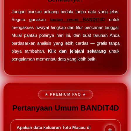
Jangan biarkan peluang berlalu tanpa data yang jelas.
Segera gunakan
tautan resmi BANDIT4D
untuk
mengakses riwayat lengkap dan fitur pencarian tanggal.
Mulai pantau polanya hari ini, dan buat taruhan Anda
berdasarkan analisis yang lebih cerdas — gratis tanpa
biaya tambahan.
Klik dan jelajahi sekarang
untuk
pengalaman memantau data yang lebih baik.
★ PREMIUM FAQ ★
Pertanyaan Umum BANDIT4D
Apakah data keluaran Toto Macau di