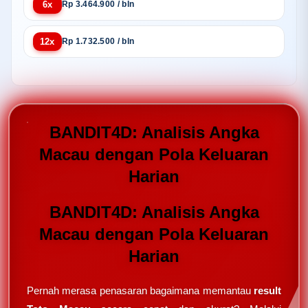
6x
Rp 3.464.900 / bln
12x
Rp 1.732.500 / bln
BANDIT4D: Analisis Angka
Macau dengan Pola Keluaran
Harian
BANDIT4D: Analisis Angka
Macau dengan Pola Keluaran
Harian
Pernah merasa penasaran bagaimana memantau
result