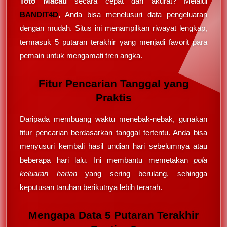
Toto Macau
secara cepat dan akurat? Melalui
BANDIT4D
, Anda bisa menelusuri data pengeluaran
dengan mudah. Situs ini menampilkan riwayat lengkap,
termasuk 5 putaran terakhir yang menjadi favorit para
pemain untuk mengamati tren angka.
Fitur Pencarian Tanggal yang
Praktis
Daripada membuang waktu menebak-nebak, gunakan
fitur pencarian berdasarkan tanggal tertentu. Anda bisa
menyusuri kembali hasil undian hari sebelumnya atau
beberapa hari lalu. Ini membantu memetakan
pola
keluaran harian
yang sering berulang, sehingga
keputusan taruhan berikutnya lebih terarah.
Mengapa Data 5 Putaran Terakhir