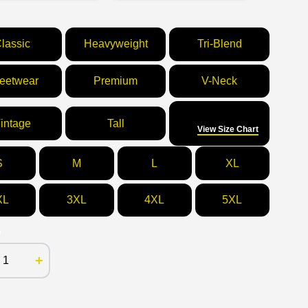
lassic
Heavyweight
Tri-Blend
reetwear
Premium
V-Neck
Size
intage
Tall
View Size Chart
S
M
L
XL
XL
3XL
4XL
5XL
y
+