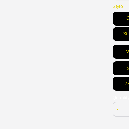
Style
C
St
V
2
Quantit
-