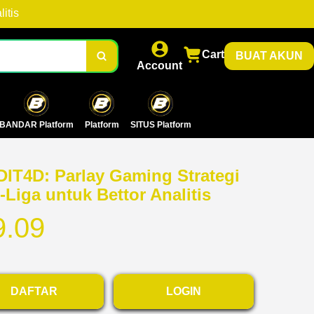
itis
Cart
BUAT AKUN
Account
BANDAR Platform
Platform
SITUS Platform
IT4D: Parlay Gaming Strategi
-Liga untuk Bettor Analitis
9.09
DAFTAR
LOGIN