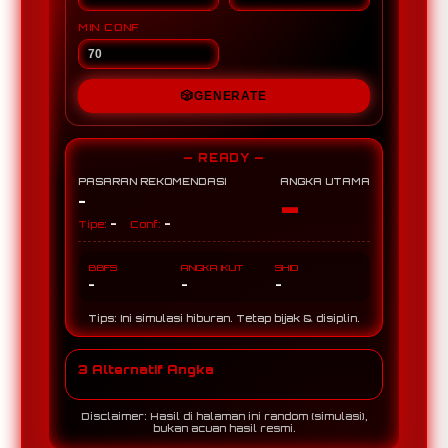
MIN CONF
🎲
GENERATE
— READY —
PASARAN REKOMENDASI
ANGKA UTAMA
-
-
-
-
Tipe:
Conf:
BBFS
ANGKA IKUT
SHIO
-
-
-
Tips: Ini simulasi hiburan. Tetap bijak & disiplin.
3 Alternatif Angka
Disclaimer: Hasil di halaman ini random (simulasi),
bukan acuan hasil resmi.