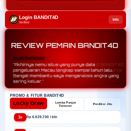
Login BANDIT4D
Info
Verified
REVIEW PEMAIN BANDIT4D
Siti Rahayu
"Saya suka fitur pencarian tanggal di BANDIT4D,
jadi bisa cek hasil putaran tertentu tanpa harus
scroll. Hemat waktu banget."
PROMO & FITUR BANDIT4D
Lucky Draw
Lomba Panjat
Prediksi Jitu
Turnover
3x
Rp 6.929.700 / bln