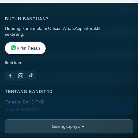
BUTUH BANTUAN?
Hubungi kami melalui Official WhatsApp interaktif
sekarang.
Kirim Pesan
Ikuti kami:
TENTANG BANDIT4D
Tentang BANDIT4D
Kontak BANDIT4D
Lokasi Toko
FAQ
Selengkapnya
PT.ANGIN RIBUT