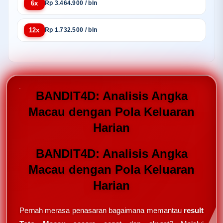
6x
Rp 3.464.900 / bln
12x
Rp 1.732.500 / bln
BANDIT4D: Analisis Angka
Macau dengan Pola Keluaran
Harian
BANDIT4D: Analisis Angka
Macau dengan Pola Keluaran
Harian
Pernah merasa penasaran bagaimana memantau
result