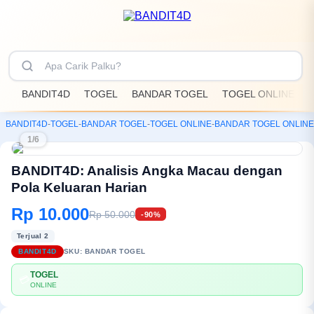
BANDIT4D
TOGEL
BANDAR TOGEL
TOGEL ONLINE
BANDIT4D
-
TOGEL
-
BANDAR TOGEL
-
TOGEL ONLINE
-
BANDAR TOGEL ONLINE
1/6
BANDIT4D: Analisis Angka Macau dengan
Pola Keluaran Harian
Rp 10.000
Rp 50.000
-90%
Terjual 2
BANDIT4D
SKU:
BANDAR TOGEL
TOGEL
💳
ONLINE