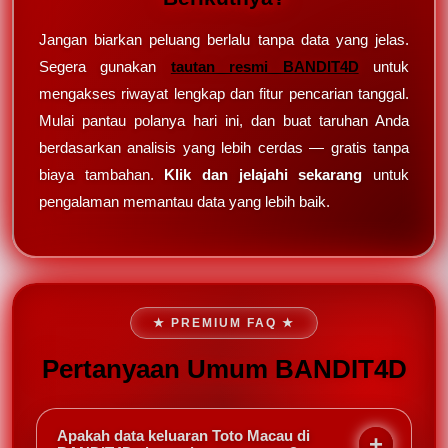
Jangan biarkan peluang berlalu tanpa data yang jelas.
Segera gunakan
tautan resmi BANDIT4D
untuk
mengakses riwayat lengkap dan fitur pencarian tanggal.
Mulai pantau polanya hari ini, dan buat taruhan Anda
berdasarkan analisis yang lebih cerdas — gratis tanpa
biaya tambahan.
Klik dan jelajahi sekarang
untuk
pengalaman memantau data yang lebih baik.
★ PREMIUM FAQ ★
Pertanyaan Umum BANDIT4D
Apakah data keluaran Toto Macau di